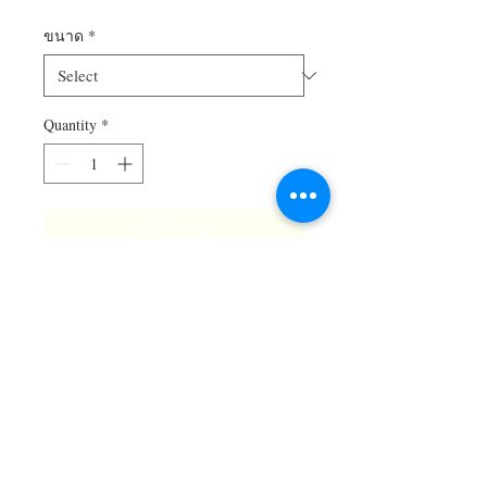
ขนาด
*
Quantity
*
Add to Cart
© 2017 Farmrak House - Finest Food & Bakery |
Copy Right
Site Map - ทางลัดเมนู