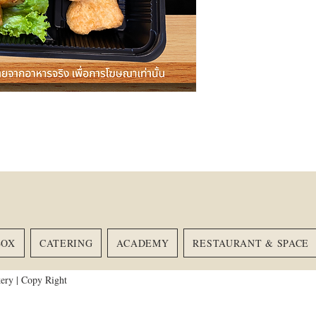
BOX
CATERING
ACADEMY
RESTAURANT & SPACE
HOME
MEAL BOX
SNACK BOX
CATE
ery | Copy Right