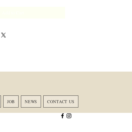
Add to Cart
JOB
NEWS
CONTACT US
RING
ACADEMY
More