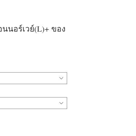
อนนอร์เวย์(L)+ ของ
ale
rice