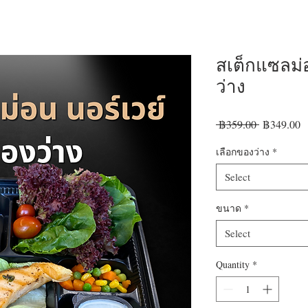
สเต็กแซลม่
ว่าง
Regular
S
 ฿359.00 
฿349.00
Price
P
เลือกของว่าง
*
Select
ขนาด
*
Select
Quantity
*