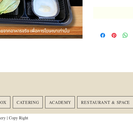
BOX
CATERING
ACADEMY
RESTAURANT & SPACE
HOME
MEAL BOX
SNACK BOX
CATE
ery | Copy Right