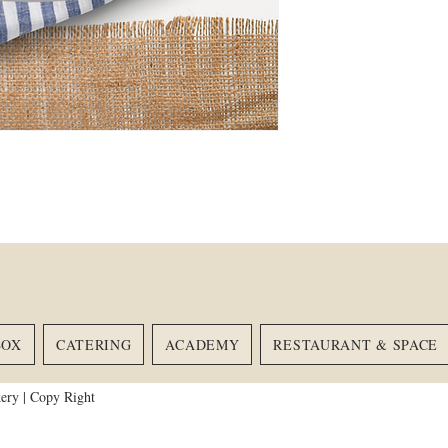
BOX
CATERING
ACADEMY
RESTAURANT & SPACE
HOME
MEAL BOX
SNACK BOX
CATE
ery | Copy Right