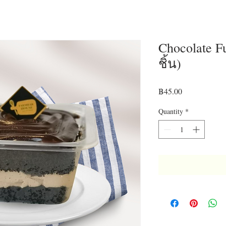
Chocolate Fu
ชิ้น)
Price
฿45.00
Quantity
*