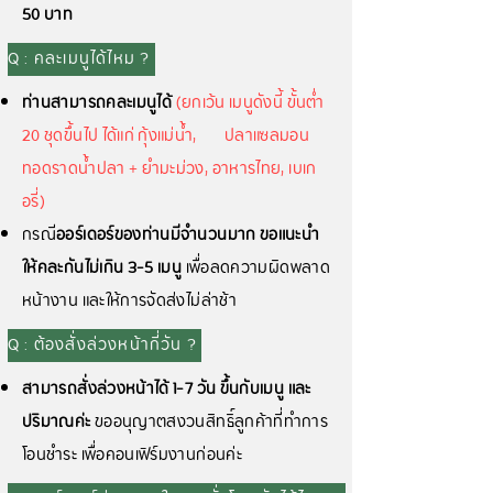
50 บาท
Q : คละเมนูได้ไหม ?
ท่านสามารถคละเมนูได้
(ยกเว้น เมนูดังนี้ ขั้นต่ำ
20 ชุดขึ้นไป ได้แก่ กุ้งแม่น้ำ,
ปลาแซลมอน
ทอดราดน้ำปลา + ยำมะม่วง, อาหารไทย, เบเก
อรี่)
กรณี
ออร์เดอร์ของท่านมีจำนวนมาก ขอแนะนำ
ให้คละกันไม่เกิน 3-5 เมนู
เพื่อลดความผิดพลาด
หน้างาน และให้การจัดส่งไม่ล่าช้า
Q : ต้องสั่งล่วงหน้ากี่วัน ?
สามารถสั่งล่วงหน้าได้ 1-7 วัน ขึ้นกับเมนู และ
ปริมาณค่ะ
ขออนุญาตสงวนสิทธิ์ลูกค้าที่ทำการ
โอนชำระ เพื่อคอนเฟิร์มงานก่อนค่ะ