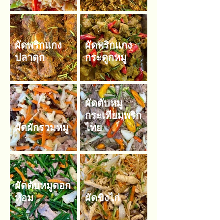
ผัดพริกแกง
ผัดพริกแกง
ปลาดุก
กระดูกหมู
ผัดตับหมู
กระเทียมพริก
ผัดผักรวมหมู
ไทย
ผัดตับหมูดอก
หอม
ผัดขิงไก่