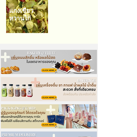
แกงเขียว
หวานไก่