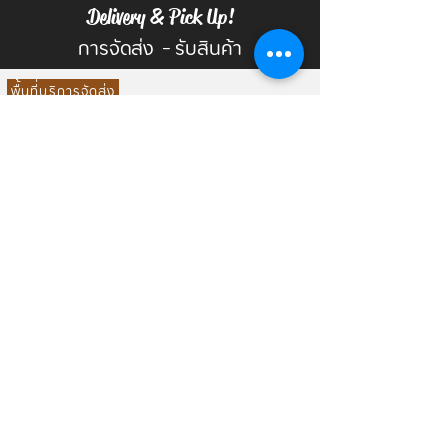
Delivery & Pick Up!
การจัดส่ง - รับสินค้า
พื้นที่บริการจัดส่ง
กรุงเทพมหานคร และปริมณฑล
ทั่วประเทศ (มีข้อจำกัดบางสินค้า กรุณาสอบถามเพิ่ม
เติม)
การคำนวนค่าจัดส่งตามระยะทางจริง (ปักหมุด
ต้นทาง ฟาร์มรัก เฮ้าส์ นนทบุรี)
ส่งที่อยู่จัดส่งที่
Line: @FarmrakHouse
ให้เราทราบ
จะแจ้งค่าจัดส่งให้ท่าน
รับสินค้าที่หน้าร้าน
ร้านฟาร์มรัก เฮ้าส์ ถนนเรวดี อ.เมือง จ.นนทบุรี
คลิ๊
กดูที่ตั้ง