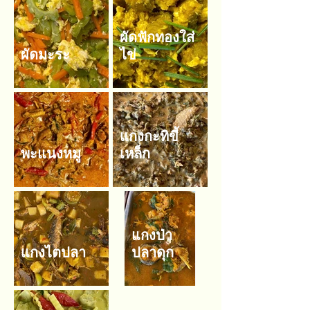
ผัดฟักทองใส่
ผัดมะระ
ไข่
แกงกะทิขี้
พะแนงหมู
เหล็ก
แกงป่า
แกงไตปลา
ปลาดุก