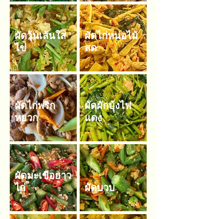
ผัดวุ้นเส้นใส่
ผัดไก่หน่อไม้
ไข่
สด
ผัดไก่พริก
ผัดผักบุ้งไฟ
หยวก
แดง
ผัดมะเขือยาว
ไก่
ผัดบวบ