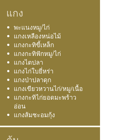
แกง
พะแนงหมู/ไก่
แกงเหลืองหน่อไม้
แกงกะทิขี้เหล็ก
แกงกะทิฟักหมู/ไก่
แกงไตปลา
แกงไก่ใบยี่หร่า
แกงป่าปลาดุก
แกงเขียวหวานไก่/หมู/เนื้อ
แกงกะทิไก่ยอดมะพร้าว
อ่อน
แกงส้มชะอมกุ้ง