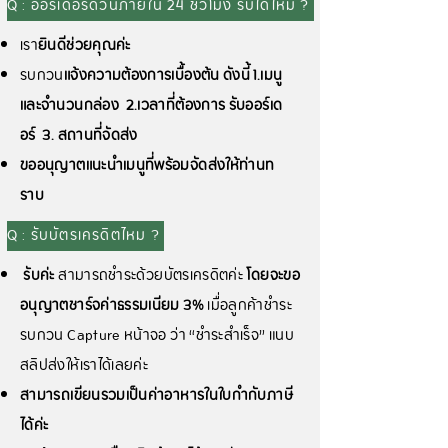
Q : ออร์เดอร์ด่วนภายใน 24 ชั่วโมง รับได้ไหม ?
เรา
ยินดีช่วยคุณค่ะ
รบกวน
แจ้งความต้องการเบื้องต้น ดังนี้ 1.เมนู
และจำนวนกล่อง 2.เวลาที่ต้องการ รับออร์เด
อร์ 3. สถานที่จัดส่ง
ขออนุญาตแนะนำเมนูที่พร้อมจัดส่งให้ท่านท
ราบ
Q : รับบัตรเครดิตไหม ?
รับค่ะ
สามารถชำระด้วยบัตรเครดิตค่ะ
โดยจะขอ
อนุญาตชาร์จค่าธรรมเนียม 3%
เมื่อลูกค้าชำระ
รบกวน Capture หน้าจอ ว่า “ชำระสำเร็จ” แนบ
สลิปส่งให้เราได้เลยค่ะ
สามารถเขียนรวมเป็นค่าอาหารในใบกำกับภาษี
ได้ค่ะ