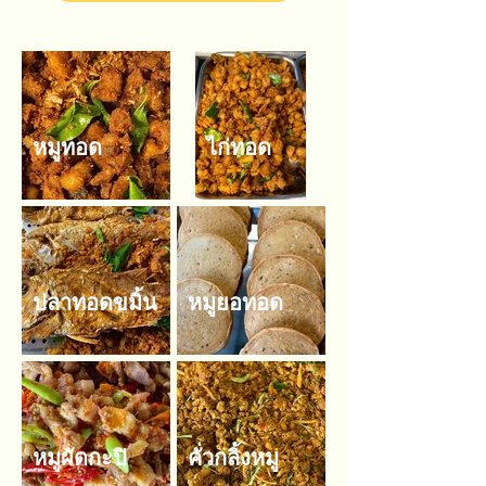
หมูทอด
ไก่ทอด
ปลาทอดขมิ้น
หมูยอทอด
หมูผัดกะปิ
คั่วกลิ้งหมู