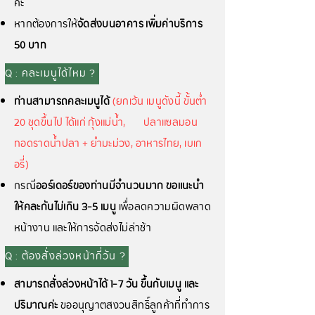
ค่ะ
หากต้องการให้
จัดส่งบนอาคาร เพิ่มค่าบริการ
50 บาท
Q : คละเมนูได้ไหม ?
ท่านสามารถคละเมนูได้
(ยกเว้น เมนูดังนี้ ขั้นต่ำ
20 ชุดขึ้นไป ได้แก่ กุ้งแม่น้ำ,
ปลาแซลมอน
ทอดราดน้ำปลา + ยำมะม่วง, อาหารไทย, เบเก
อรี่)
กรณี
ออร์เดอร์ของท่านมีจำนวนมาก ขอแนะนำ
ให้คละกันไม่เกิน 3-5 เมนู
เพื่อลดความผิดพลาด
หน้างาน และให้การจัดส่งไม่ล่าช้า
Q : ต้องสั่งล่วงหน้ากี่วัน ?
สามารถสั่งล่วงหน้าได้ 1-7 วัน ขึ้นกับเมนู และ
ปริมาณค่ะ
ขออนุญาตสงวนสิทธิ์ลูกค้าที่ทำการ