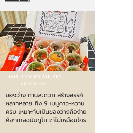
005 COCKTAIL SET
คอกเท็ล-เซต
ของว่าง ทานสะดวก สร้างสรรค์
หลากหลาย ถึง 9 เมนูคาว-หวาน
ครบ เหมาะกับเป็นของว่างถือง่าย
ค็อกเทลฉบับทูโก เก๋ไม่เหมือนใคร