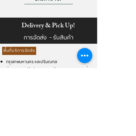
Delivery & Pick Up!
การจัดส่ง - รับสินค้า
พื้นที่บริการจัดส่ง
กรุงเทพมหานคร และปริมณฑล
ทั่วประเทศ (มีข้อจำกัดบางสินค้า กรุณาสอบถามเพิ่ม
เติม)
การคำนวนค่าจัดส่งตามระยะทางจริง (ปักหมุด
ต้นทาง ฟาร์มรัก เฮ้าส์ นนทบุรี)
ส่งที่อยู่จัดส่งที่
Line: @FarmrakHouse
ให้เราทราบ
จะแจ้งค่าจัดส่งให้ท่าน