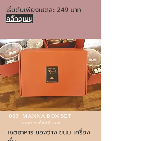
เริ่มต้นเพียงเซตละ 249 บาท
คลิ๊กดูเมนู
003 MANNA BOX SET
แมนนา-บ็อกซ์-เซต
เซตอาหาร ของว่าง ขนม เครื่อง