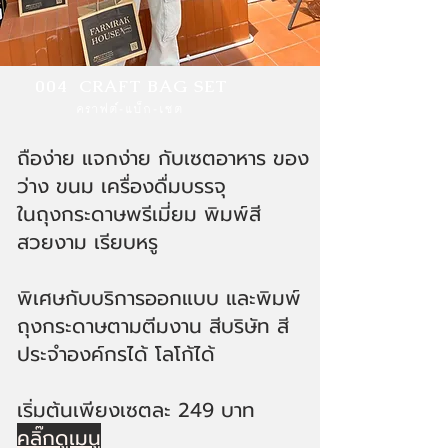
004 CRAFT BAG SET
คราฟต์-แบ็ก-เซต
ถือง่าย แจกง่าย กับเซตอาหาร ของ
ว่าง ขนม เครื่องดื่มบรรจุ
ในถุงกระดาษพรีเมี่ยม พิมพ์สี
สวยงาม เรียบหรู
พิเศษกับบริการออกแบบ และพิมพ์
ถุงกระดาษตามตีมงาน สีบริษัท สี
ประจำองค์กรได้ โลโก้ได้
เริ่มต้นเพียงเซตละ 249 บาท
คลิ๊กดูเมนู