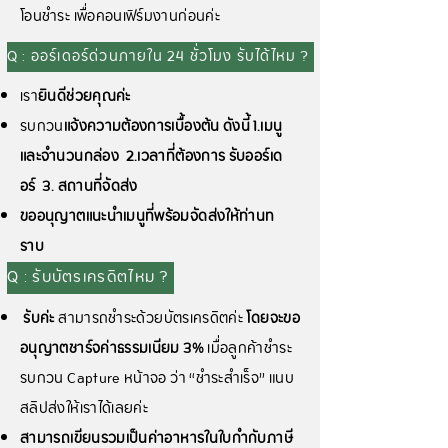
โอนชำระ เพื่อคอนเฟิร์มงานก่อนค่ะ
Q : ออร์เดอร์ด่วนภายใน 24 ชั่วโมง รับได้ไหม ?
เรา
ยินดีช่วยคุณค่ะ
รบกวน
แจ้งความต้องการเบื้องต้น ดังนี้ 1.เมนู
และจำนวนกล่อง 2.เวลาที่ต้องการ รับออร์เด
อร์ 3. สถานที่จัดส่ง
ขออนุญาตแนะนำเมนูที่พร้อมจัดส่งให้ท่านท
ราบ
Q : รับบัตรเครดิตไหม ?
รับค่ะ
สามารถชำระด้วยบัตรเครดิตค่ะ
โดยจะขอ
อนุญาตชาร์จค่าธรรมเนียม 3%
เมื่อลูกค้าชำระ
รบกวน Capture หน้าจอ ว่า “ชำระสำเร็จ” แนบ
สลิปส่งให้เราได้เลยค่ะ
สามารถเขียนรวมเป็นค่าอาหารในใบกำกับภาษี